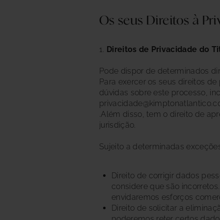
Os seus Direitos à Pr
1.
Direitos de Privacidade do T
Pode dispor de determinados di
Para exercer os seus direitos d
dúvidas sobre este processo, i
privacidade@kimptonatlantico.
.Além disso, tem o direito de 
jurisdição.
Sujeito a determinadas exceções,
Direito de corrigir dados pe
considere que são incorretos.
envidaremos esforços comerci
Direito de solicitar a elimin
poderemos reter certos dados