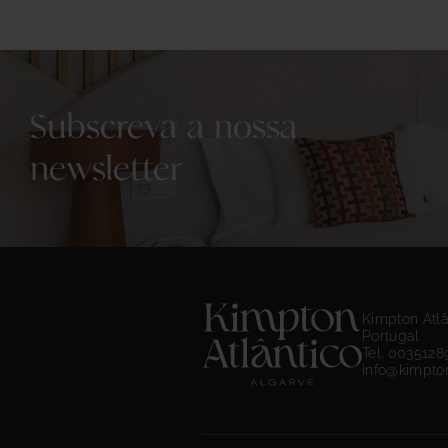
Subscreva a nossa
newsletter
Kimpton Atlâ
Portugal
Tel. 003512
info@kimpto