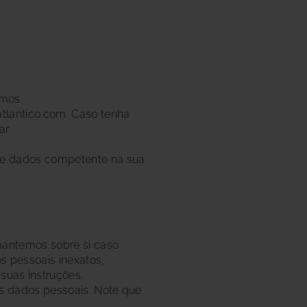
amos.
atlantico.com. Caso tenha
ar
 de dados competente na sua
 mantemos sobre si caso
os pessoais inexatos,
suas instruções.
eus dados pessoais. Note que