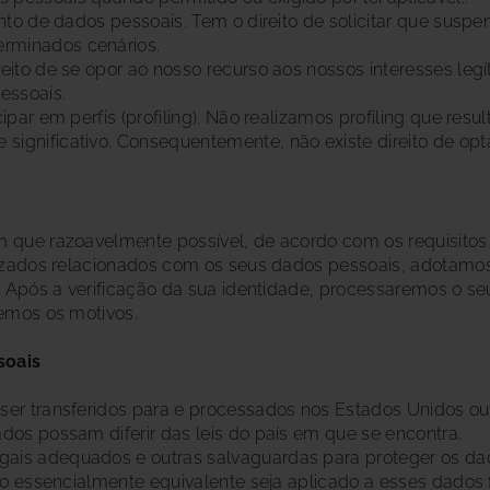
mento de dados pessoais. Tem o direito de solicitar que sus
rminados cenários.
ireito de se opor ao nosso recurso aos nossos interesses le
essoais.
cipar em perfis (profiling). Não realizamos profiling que res
significativo. Consequentemente, não existe direito de opt
que razoavelmente possível, de acordo com os requisitos l
izados relacionados com os seus dados pessoais, adotamos
. Após a verificação da sua identidade, processaremos o se
emos os motivos.
soais
r transferidos para e processados nos Estados Unidos ou n
os possam diferir das leis do país em que se encontra.
s adequados e outras salvaguardas para proteger os dado
ão essencialmente equivalente seja aplicado a esses dados 