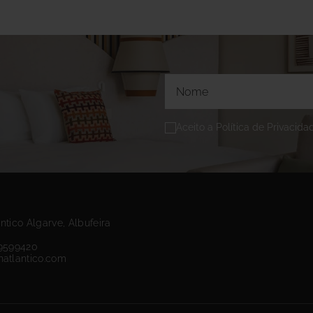
Aceito a Política de Privacid
ntico Algarve, Albufeira
89599420
natlantico.com