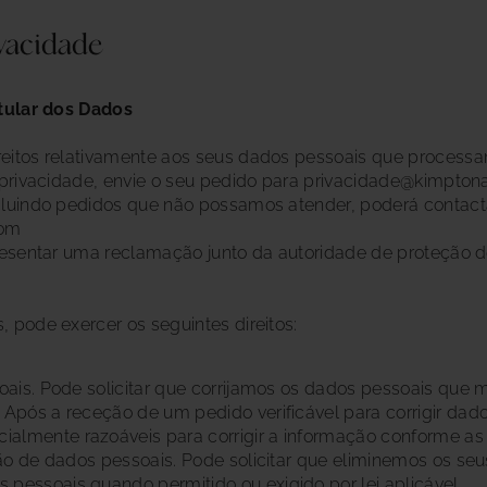
ivacidade
itular dos Dados
reitos relativamente aos seus dados pessoais que process
e privacidade, envie o seu pedido para privacidade@kimpton
ncluindo pedidos que não possamos atender, poderá contact
com
apresentar uma reclamação junto da autoridade de proteção
 pode exercer os seguintes direitos:
ssoais. Pode solicitar que corrijamos os dados pessoais que
 Após a receção de um pedido verificável para corrigir dad
almente razoáveis para corrigir a informação conforme as 
ação de dados pessoais. Pode solicitar que eliminemos os s
 pessoais quando permitido ou exigido por lei aplicável..