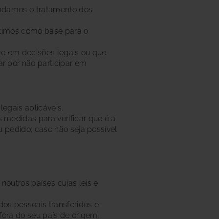
pendamos o tratamento dos
gítimos como base para o
ulte em decisões legais ou que
ar por não participar em
egais aplicáveis.
 medidas para verificar que é a
u pedido; caso não seja possível
outros países cujas leis e
s pessoais transferidos e
fora do seu país de origem.