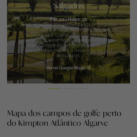
Salgados
Par: 72 | Holes: 18
Nestled behind the golden sands of Salgados
Beach and the Salgados Nature Reserve,
Salgados Golf Course offers a challenging
layout with water hazards and a refreshing
ocean breeze. Its flat greens and scenic
coastal views make it a must-play for golf
enthusiasts.
Ver no Google Maps
Mapa dos campos de golfe perto
do Kimpton Atlântico Algarve